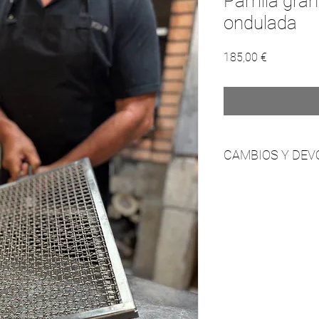
Parrilla gra
ondulada
Precio
185,00 €
CAMBIOS Y DEV
No se admiten cambio