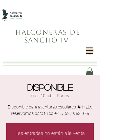
Halconeras de
Sancho IV
Disponible
mar, 10 feb
  |  
Funes
Disponible para aventuras escolares 🐐✨ ¿Lo
reservamos para tu cole? → 627 953 975
Las entradas no están a la venta