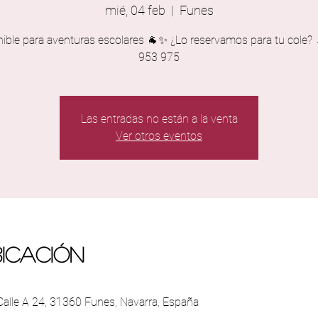
mié, 04 feb
  |  
Funes
nible para aventuras escolares 🐐✨ ¿Lo reservamos para tu cole?
953 975
Las entradas no están a la venta
Ver otros eventos
bicación
 Calle A 24, 31360 Funes, Navarra, España