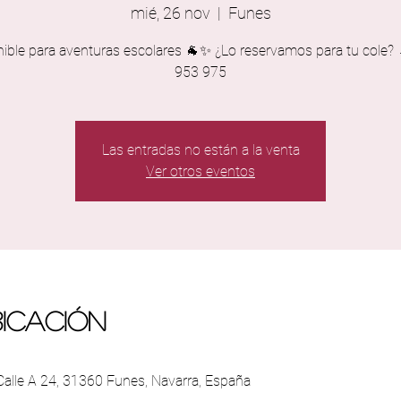
mié, 26 nov
  |  
Funes
nible para aventuras escolares 🐐✨ ¿Lo reservamos para tu cole?
953 975
Las entradas no están a la venta
Ver otros eventos
bicación
 Calle A 24, 31360 Funes, Navarra, España