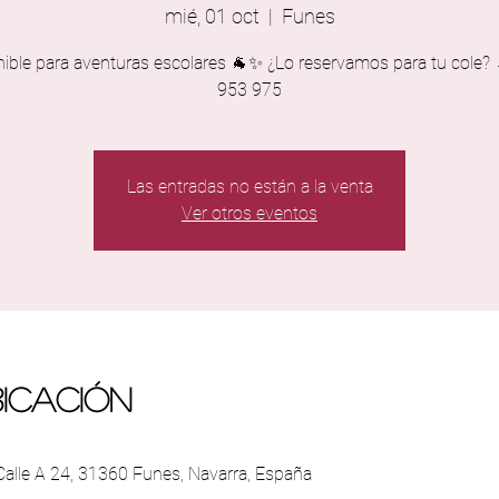
mié, 01 oct
  |  
Funes
nible para aventuras escolares 🐐✨ ¿Lo reservamos para tu cole?
953 975
Las entradas no están a la venta
Ver otros eventos
bicación
 Calle A 24, 31360 Funes, Navarra, España