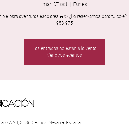
mar, 07 oct
  |  
Funes
nible para aventuras escolares 🐐✨ ¿Lo reservamos para tu cole?
953 975
Las entradas no están a la venta
Ver otros eventos
bicación
 Calle A 24, 31360 Funes, Navarra, España