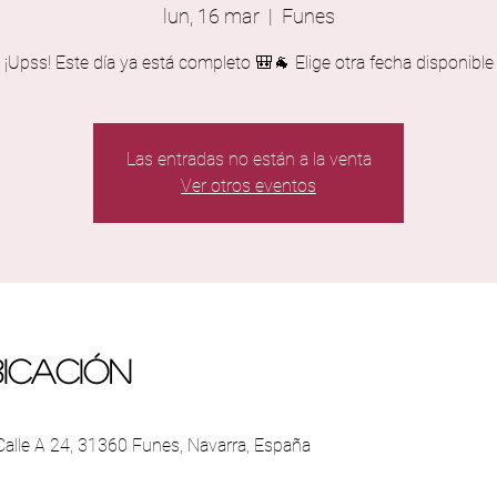
lun, 16 mar
  |  
Funes
¡Upss! Este día ya está completo 🎒🐐 Elige otra fecha disponible
Las entradas no están a la venta
Ver otros eventos
bicación
 Calle A 24, 31360 Funes, Navarra, España