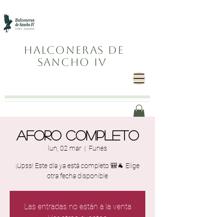
Halconeras de
Sancho IV
Aforo completo
lun, 02 mar
  |  
Funes
¡Upss! Este día ya está completo 🎒🐐 Elige
otra fecha disponible
Las entradas no están a la venta