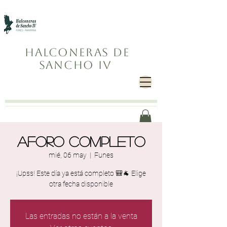
Halconeras de
Sancho IV
Aforo completo
mié, 06 may
  |  
Funes
¡Upss! Este día ya está completo 🎒🐐 Elige
otra fecha disponible
Las entradas no están a la venta